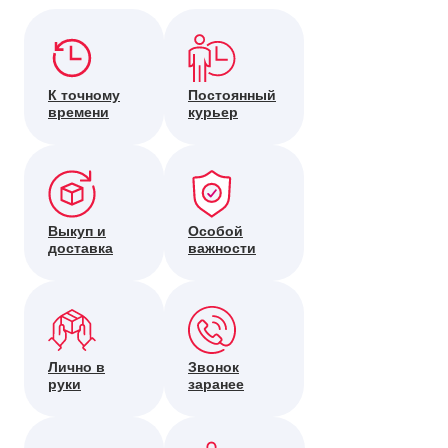
К точному
Постоянный
времени
курьер
Выкуп и
Особой
доставка
важности
Лично в
Звонок
руки
заранее