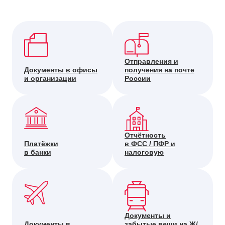
Отправления и
Документы в офисы
получения на почте
и организации
России
Отчётность
Платёжки
в ФСС / ПФР и
в банки
налоговую
Документы и
Документы в
забытые вещи на Ж/