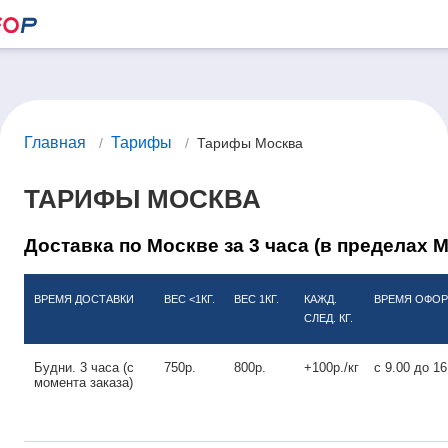
Главная
Тарифы
/
/
Тарифы Москва
ТАРИФЫ МОСКВА
Доставка по Москве за 3 часа (в пределах 
ВРЕМЯ ДОСТАВКИ
ВЕС <1КГ.
ВЕС 1КГ.
КАЖД.
ВРЕМЯ ОФОР
СЛЕД. КГ.
Будни. 3 часа (с
750р.
800р.
+100р./кг
с 9.00 до 16
момента заказа)