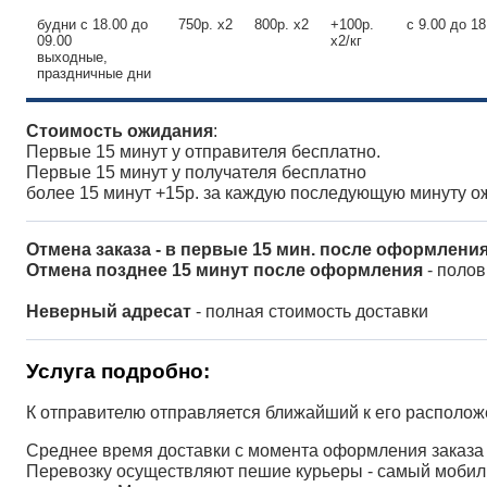
будни с 18.00 до
750р. x2
800р. x2
+100р.
с 9.00 до 18
09.00
x2/кг
выходные,
праздничные дни
Стоимость ожидания
:
Первые 15 минут у отправителя бесплатно.
Первые 15 минут у получателя бесплатно
более 15 минут +15р. за каждую последующую минуту 
Отмена заказа - в первые 15 мин. после оформлени
Отмена позднее 15 минут после оформления
- полов
Неверный адресат
- полная стоимость доставки
Услуга подробно:
К отправителю отправляется ближайший к его располож
Среднее время доставки с момента оформления заказа 
Перевозку осуществляют пешие курьеры - самый мобил