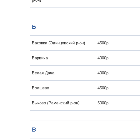
р-он)
Б
Баковка (Одинцовский р-он)
4500р.
Барвиха
4000р.
Белая Дача
4000р.
Болшево
4500р.
Быково (Раменский р-он)
5000р.
В