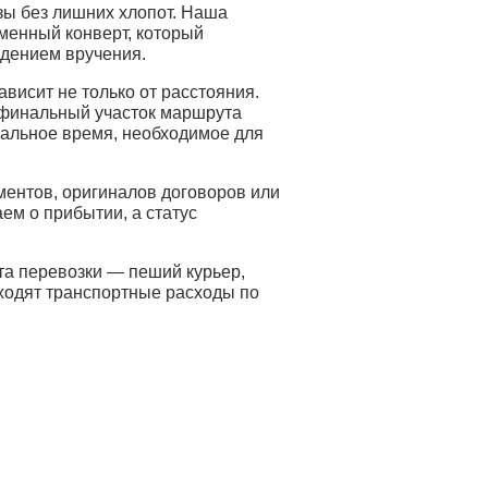
зы без лишних хлопот. Наша
рменный конверт, который
ждением вручения.
ависит не только от расстояния.
 финальный участок маршрута
еальное время, необходимое для
ентов, оригиналов договоров или
ем о прибытии, а статус
та перевозки — пеший курьер,
входят транспортные расходы по