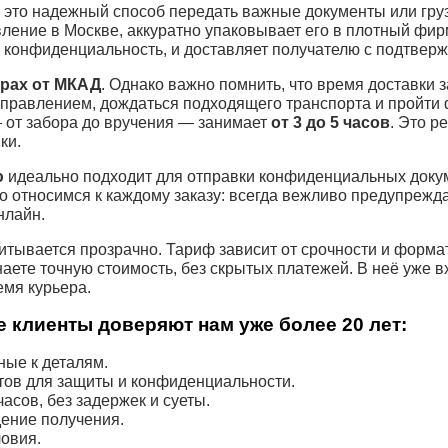
это надежный способ передать важные документы или гру
вление в Москве, аккуратно упаковывает его в плотный фи
 конфиденциальность, и доставляет получателю с подтвер
трах от МКАД
. Однако важно помнить, что время доставки з
тправлением, дождаться подходящего транспорта и пройти
 от забора до вручения — занимает
от 3 до 5 часов
. Это р
ки.
ю
идеально подходит для отправки конфиденциальных докум
о относимся к каждому заказу: всегда вежливо предупрежда
нлайн.
итывается прозрачно. Тариф зависит от срочности и форма
наете точную стоимость, без скрытых платежей. В неё уже 
емя курьера.
 клиенты доверяют нам уже более 20 лет:
ые к деталям.
тов для защиты и конфиденциальности.
асов, без задержек и суеты.
ение получения.
овия.