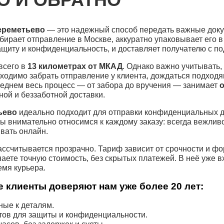
ереметьево
— это надежный способ передать важные доку
абирает отправление в Москве, аккуратно упаковывает его 
щиту и конфиденциальность, и доставляет получателю с п
всего в
13 километрах от МКАД
. Однако важно учитывать,
бходимо забрать отправление у клиента, дождаться подход
еднем весь процесс — от забора до вручения — занимает
о
ной и беззаботной доставки.
ьево
идеально подходит для отправки конфиденциальных д
Мы внимательно относимся к каждому заказу: всегда вежлив
вать онлайн.
ссчитывается прозрачно. Тариф зависит от срочности и ф
наете точную стоимость, без скрытых платежей. В неё уже 
емя курьера.
 клиенты доверяют нам уже более 20 лет:
ые к деталям.
тов для защиты и конфиденциальности.