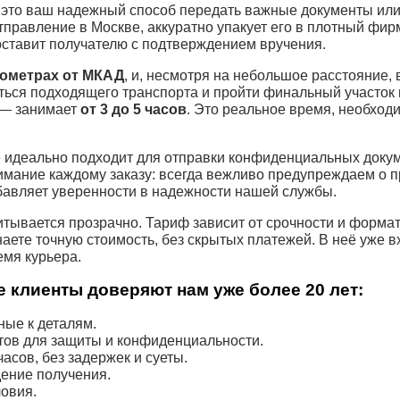
это ваш надежный способ передать важные документы или 
тправление в Москве, аккуратно упакует его в плотный фи
оставит получателю с подтверждением вручения.
лометрах от МКАД
, и, несмотря на небольшое расстояние, 
ться подходящего транспорта и пройти финальный участок
 — занимает
от 3 до 5 часов
. Это реальное время, необход
о
идеально подходит для отправки конфиденциальных докум
имание каждому заказу: всегда вежливо предупреждаем о п
бавляет уверенности в надежности нашей службы.
тывается прозрачно. Тариф зависит от срочности и форма
наете точную стоимость, без скрытых платежей. В неё уже 
емя курьера.
 клиенты доверяют нам уже более 20 лет:
ые к деталям.
тов для защиты и конфиденциальности.
асов, без задержек и суеты.
ение получения.
овия.