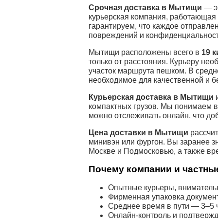
Срочная доставка в Мытищи
— э
курьерская компания, работающая 
гарантируем, что каждое отправле
повреждений и конфиденциальност
Мытищи расположены всего в
19 
только от расстояния. Курьеру не
участок маршрута пешком. В средн
необходимое для качественной и б
Курьерская доставка в Мытищи
и
компактных грузов. Мы понимаем в
можно отслеживать онлайн, что до
Цена доставки в Мытищи
рассчит
минивэн или фургон. Вы заранее з
Москве и Подмосковью, а также вр
Почему компании и частные
Опытные курьеры, внимательн
Фирменная упаковка докумен
Среднее время в пути — 3–5 ч
Онлайн-контроль и подтвержд