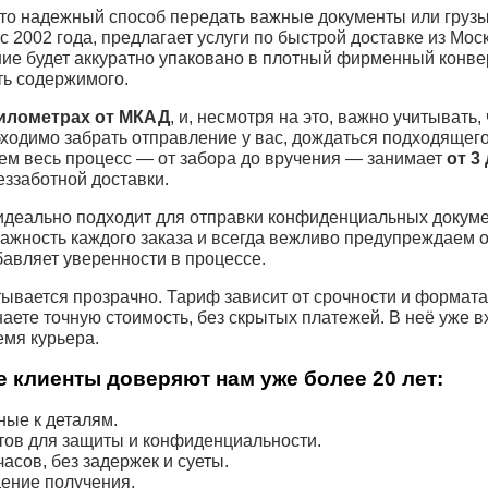
то надежный способ передать важные документы или грузы
с 2002 года, предлагает услуги по быстрой доставке из Мо
ние будет аккуратно упаковано в плотный фирменный конвер
ь содержимого.
километрах от МКАД
, и, несмотря на это, важно учитывать,
обходимо забрать отправление у вас, дождаться подходящег
ем весь процесс — от забора до вручения — занимает
от 3
еззаботной доставки.
деально подходит для отправки конфиденциальных докуме
ажность каждого заказа и всегда вежливо предупреждаем о
бавляет уверенности в процессе.
ывается прозрачно. Тариф зависит от срочности и формата
наете точную стоимость, без скрытых платежей. В неё уже 
емя курьера.
 клиенты доверяют нам уже более 20 лет:
ые к деталям.
тов для защиты и конфиденциальности.
асов, без задержек и суеты.
ение получения.