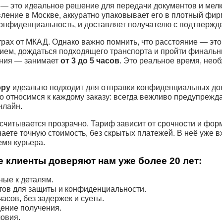
— это идеальное решение для передачи документов и мелк
вление в Москве, аккуратно упаковывает его в плотный фи
онфиденциальность, и доставляет получателю с подтвержд
трах от МКАД. Однако важно помнить, что расстояние — это
ием, дождаться подходящего транспорта и пройти финальн
ения — занимает
от 3 до 5 часов
. Это реальное время, нео
ору
идеально подходит для отправки конфиденциальных док
о относимся к каждому заказу: всегда вежливо предупрежда
нлайн.
считывается прозрачно. Тариф зависит от срочности и фор
наете точную стоимость, без скрытых платежей. В неё уже 
емя курьера.
 клиенты доверяют нам уже более 20 лет:
ые к деталям.
тов для защиты и конфиденциальности.
асов, без задержек и суеты.
ение получения.
овия.