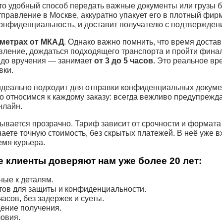
о удобный способ передать важные документы или грузы б
тправление в Москве, аккуратно упакует его в плотный фир
онфиденциальность, и доставит получателю с подтвержден
ометрах от МКАД
. Однако важно помнить, что время достав
вление, дождаться подходящего транспорта и пройти фина
 до вручения — занимает
от 3 до 5 часов
. Это реальное вр
вки.
деально подходит для отправки конфиденциальных докумен
о относимся к каждому заказу: всегда вежливо предупрежда
нлайн.
ывается прозрачно. Тариф зависит от срочности и формата
наете точную стоимость, без скрытых платежей. В неё уже 
емя курьера.
 клиенты доверяют нам уже более 20 лет:
ые к деталям.
тов для защиты и конфиденциальности.
асов, без задержек и суеты.
ение получения.
овия.