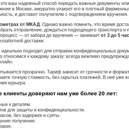
это ваш надежный способ передать важные документы или 
ение в Москве, аккуратно упакует его в плотный фирменны
ость, и доставит получателю с подтверждением вручения.
лометрах от МКАД
. Однако важно помнить, что время доста
абрать отправление, дождаться подходящего транспорта и 
 процесс — от забора до вручения — занимает
от 3 до 5 ча
еззаботной доставки.
к
идеально подходит для отправки конфиденциальных докум
о относимся к каждому заказу: всегда вежливо предупрежда
нлайн.
тывается прозрачно. Тариф зависит от срочности и форма
наете точную стоимость, без скрытых платежей. В неё уже 
емя курьера.
 клиенты доверяют нам уже более 20 лет:
ые к деталям.
тов для защиты и конфиденциальности.
асов, без задержек и суеты.
ение получения.
овия.