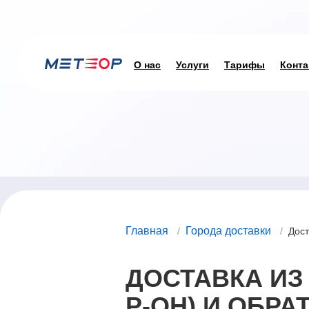
О нас
Услуги
Тарифы
Конта
Главная
Города доставки
/
/
Дост
ДОСТАВКА ИЗ
Р-ОН) И ОБРА