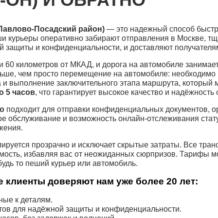
(Павлово-Посадский район)
— это надежный способ быстр
и курьеры оперативно забирают отправления в Москве, тщ
 защиты и конфиденциальности, и доставляют получателя
и 60 километров от МКАД, и дорога на автомобиле занимает
льше, чем просто перемещение на автомобиле: необходимо
 и выполнение заключительного этапа маршрута, который 
до 5 часов
, что гарантирует высокое качество и надёжность 
во
подходит для отправки конфиденциальных документов, о
ое обслуживание и возможность онлайн-отслеживания стат
жения.
руется прозрачно и исключает скрытые затраты. Все тран
ость, избавляя вас от неожиданных сюрпризов. Тарифы мо
будь то пеший курьер или автомобиль.
 клиенты доверяют нам уже более 20 лет:
ые к деталям.
тов для надёжной защиты и конфиденциальности.