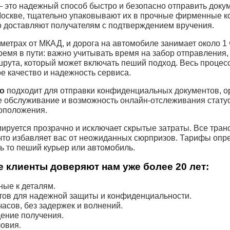
 это надежный способ быстро и безопасно отправить доку
Москве, тщательно упаковывают их в прочные фирменные к
о доставляют получателям с подтверждением вручения.
етрах от МКАД, и дорога на автомобиле занимает около 1 ч
ремя в пути: важно учитывать время на забор отправления
ута, который может включать пеший подход. Весь процесс
ое качество и надежность сервиса.
во
подходит для отправки конфиденциальных документов, о
 обслуживание и возможность онлайн-отслеживания стату
тоположения.
руется прозрачно и исключает скрытые затраты. Все тран
что избавляет вас от неожиданных сюрпризов. Тарифы опр
ь то пеший курьер или автомобиль.
 клиенты доверяют нам уже более 20 лет:
ые к деталям.
тов для надежной защиты и конфиденциальности.
асов, без задержек и волнений.
ение получения.
овия.