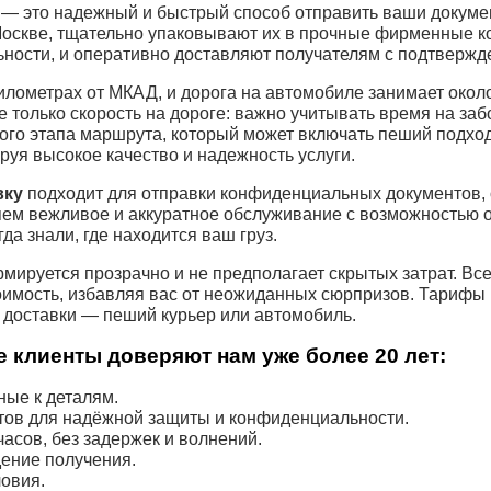
— это надежный и быстрый способ отправить ваши докуме
Москве, тщательно упаковывают их в прочные фирменные к
ности, и оперативно доставляют получателям с подтвержд
илометрах от МКАД, и дорога на автомобиле занимает около
е только скорость на дороге: важно учитывать время на за
го этапа маршрута, который может включать пеший подход
ируя высокое качество и надежность услуги.
вку
подходит для отправки конфиденциальных документов, 
яем вежливое и аккуратное обслуживание с возможностью 
да знали, где находится ваш груз.
мируется прозрачно и не предполагает скрытых затрат. Вс
имость, избавляя вас от неожиданных сюрпризов. Тарифы 
а доставки — пеший курьер или автомобиль.
 клиенты доверяют нам уже более 20 лет:
ые к деталям.
тов для надёжной защиты и конфиденциальности.
асов, без задержек и волнений.
ение получения.
овия.